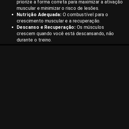
priorize a forma correta para maximizar a ativação
muscular e minimizar o risco de lesões.
Nutrição Adequada:
O combustível para o
crescimento muscular e a recuperação.
Descanso e Recuperação:
Os músculos
crescem quando você está descansando, não
durante o treino.
Progressão Contínua:
Para continuar a ver
resultados, você deve desafiar o seu corpo
constantemente, seja aumentando o peso, o
número de repetições, o volume total, ou
diminuindo o tempo de descanso.
Individualidade:
O que funciona perfeitamente
para uma pessoa pode não ser o ideal para outra.
Esteja atento às respostas do seu próprio corpo.
Consistência:
Nenhum plano funciona se não for
seguido de forma consistente ao longo do tempo.
CONCLUSÃO
A escolha entre treinar com carga pesada e poucas