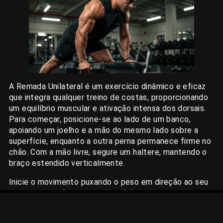
A Remada Unilateral é um exercício dinâmico e eficaz
que integra qualquer treino de costas, proporcionando
um equilíbrio muscular e ativação intensa dos dorsais.
Para começar, posicione-se ao lado de um banco,
apoiando um joelho e a mão do mesmo lado sobre a
superfície, enquanto a outra perna permanece firme no
chão. Com a mão livre, segure um haltere, mantendo o
braço estendido verticalmente.
Inicie o movimento puxando o peso em direção ao seu
torso, mantendo o cotovelo próximo ao corpo e
contraindo bem as costas. Após alcançar o topo do
movimento, desça o haltere de forma controlada até a